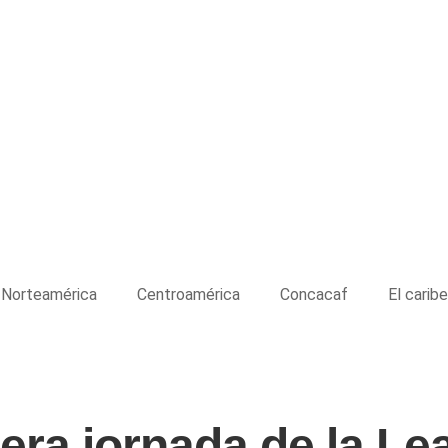
Norteamérica
Centroamérica
Concacaf
El caribe
mera jornada de la L