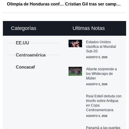
Olimpia de Honduras confirma la renovación por un año del entrenador uruguayo, Eduardo Espinel
Cristian Gil tras ser campeón con LA Firpo: “Me tocó trabajar, sacrificar y tener paciencia”
Categorías
Ultimas Notas
Estados Unidos
EE.UU
clasifica al Mundial
Sub-20
Centroamérica
AGOSTO 5, 2026
Concacaf
Atlante sorprende a
los Whitecaps de
Müller
AGOSTO 5, 2026
Real Estelí debuta con
triunfo sobre Antigua
en Copa
Centroamericana
AGOSTO 5, 2026
Panamá a las puertas