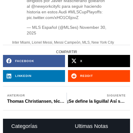
dirigidos por Javier Mascherano golearon
al
@newyorkcityfc
para seguir haciendo
historia en estos Audi
#MLSCupPlayoffs
:
pic.twitter.com/xHO1C6jovZ
— MLS Español (@MLSes)
November 30,
2025
Inter Miami
,
Lionel Messi
,
Messi Campeón
,
MLS
,
New York City
COMPARTIR
FACEBOOK
X
LINKEDIN
REDDIT
ANTERIOR
SIGUIENTE
Thomas Christiansen, técnico de Panamá, recibirá la ciudadanía panameña tras clasificar al Mundial
¡Se define la liguilla! Así se jugará la jornada 22 en la Liga de Guatemala
Categorías
Ultimas Notas