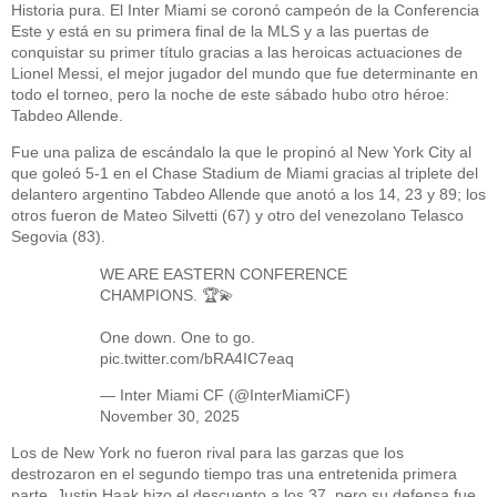
Historia pura. El Inter Miami se coronó campeón de la Conferencia
Este y está en su primera final de la MLS y a las puertas de
conquistar su primer título gracias a las heroicas actuaciones de
Lionel Messi, el mejor jugador del mundo que fue determinante en
todo el torneo, pero la noche de este sábado hubo otro héroe:
Tabdeo Allende.
Fue una paliza de escándalo la que le propinó al New York City al
que goleó 5-1 en el Chase Stadium de Miami gracias al triplete del
delantero argentino Tabdeo Allende que anotó a los 14, 23 y 89; los
otros fueron de Mateo Silvetti (67) y otro del venezolano Telasco
Segovia (83).
WE ARE EASTERN CONFERENCE
CHAMPIONS. 🏆💫
One down. One to go.
pic.twitter.com/bRA4IC7eaq
— Inter Miami CF (@InterMiamiCF)
November 30, 2025
Los de New York no fueron rival para las garzas que los
destrozaron en el segundo tiempo tras una entretenida primera
parte. Justin Haak hizo el descuento a los 37, pero su defensa fue