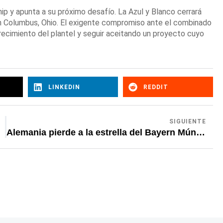
p y apunta a su próximo desafío. La Azul y Blanco cerrará
en Columbus, Ohio. El exigente compromiso ante el combinado
recimiento del plantel y seguir aceitando un proyecto cuyo
LINKEDIN
REDDIT
SIGUIENTE
Alemania pierde a la estrella del Bayern Múnich, Lennart Karl a solo seis días del Mundial 2026