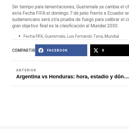
Sin tiempo para lamentaciones, Guatemala ya cambia el chi
esta Fecha FIFA el domingo 7 de junio frente a Ecuador 
sudamericano será otra prueba de fuego para calibrar el c
gran objetivo final es la clasificación al Mundial 2030.
Fecha FIFA
,
Guatemala
,
Luis Fernando Tena
,
Mundial
COMPARTIR
FACEBOOK
X
ANTERIOR
Argentina vs Honduras: hora, estadio y dónde ver en vivo el amistoso de la fecha FIFA