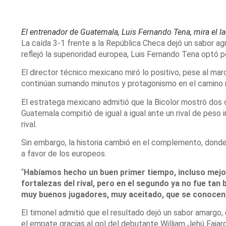
El entrenador de Guatemala, Luis Fernando Tena, mira el lad
La caída 3-1 frente a la República Checa dejó un sabor agr
reflejó la superioridad europea, Luis Fernando Tena optó p
El director técnico mexicano miró lo positivo, pese al marc
continúan sumando minutos y protagonismo en el camino 
El estratega mexicano admitió que la Bicolor mostró dos c
Guatemala compitió de igual a igual ante un rival de peso
rival.
Sin embargo, la historia cambió en el complemento, donde 
a favor de los europeos.
“
Habíamos hecho un buen primer tiempo, incluso mej
fortalezas del rival, pero en el segundo ya no fue tan
muy buenos jugadores, muy aceitado, que se conocen
El timonel admitió que el resultado dejó un sabor amarg
el empate gracias al gol del debutante William Jehú Fajar