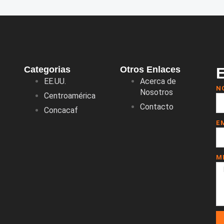
Categorias
Otros Enlaces
EE.UU.
Acerca de
N
Nosotros
Centroamérica
Contacto
Concacaf
E
M