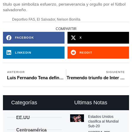
título que simboliza esfuerzo, perseverancia y orgullo por el fútbol
salvadoreño.
Deportivo FAS
,
El Salvador
,
Nelson Bonilla
COMPARTIR
FACEBOOK
X
LINKEDIN
REDDIT
ANTERIOR
SIGUIENTE
Luis Fernando Tena define convocatoria de Guatemala para los amistosos de junio
Tremendo triunfo de Inter Miami de 6-4 sobre Philadelphia Union en la MLS
Categorías
Ultimas Notas
Estados Unidos
EE.UU
clasifica al Mundial
Sub-20
Centroamérica