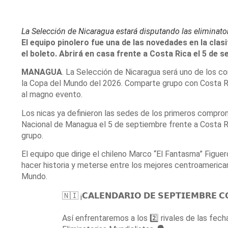
La Selección de Nicaragua estará disputando las eliminato
El equipo pinolero fue una de las novedades en la clasif
el boleto. Abrirá en casa frente a Costa Rica el 5 de 
MANAGUA
. La Selección de Nicaragua será uno de los c
la Copa del Mundo del 2026. Comparte grupo con Costa Ric
al magno evento.
Los nicas ya definieron las sedes de los primeros compromi
Nacional de Managua el 5 de septiembre frente a Costa Ric
grupo.
El equipo que dirige el chileno Marco “El Fantasma” Figuer
hacer historia y meterse entre los mejores centroamerican
Mundo.
🇳🇮 ¡𝗖𝗔𝗟𝗘𝗡𝗗𝗔𝗥𝗜𝗢 𝗗𝗘 𝗦𝗘𝗣𝗧𝗜𝗘𝗠𝗕𝗥𝗘 
Así enfrentaremos a los 2️⃣ rivales de las fec