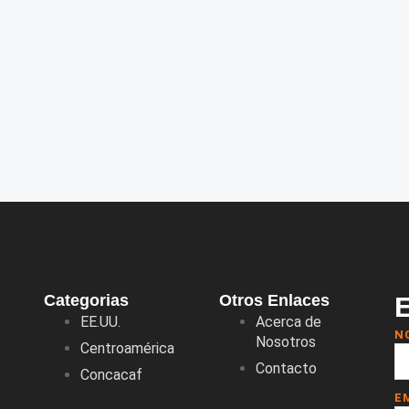
Categorias
Otros Enlaces
EE.UU.
Acerca de
N
Nosotros
Centroamérica
Contacto
Concacaf
E