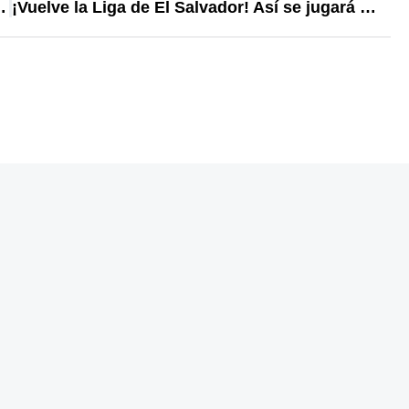
chas eliminatorias rumbo al Mundial
¡Vuelve la Liga de El Salvador! Así se jugará la primera jornada del torneo Apertura 2025