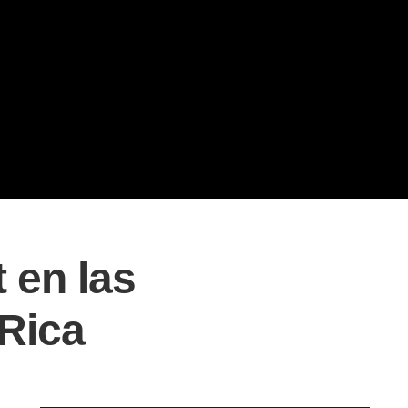
 en las
 Rica