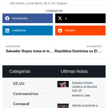
Inter Miami
,
Lionel Messi
,
MLS
,
NU Stadium
COMPARTIR
FACEBOOK
X
LINKEDIN
REDDIT
ANTERIOR
SIGUIENTE
Salvador Reyes toma el mando de la Selección de Guatemala ante complicaciones de salud de Tena
República Dominica vs El Salvador: horario, sede y dónde verlo en vivo
Categorías
Ultimas Notas
Estados Unidos
EE.UU
clasifica al Mundial
Sub-20
Centroamérica
AGOSTO 5, 2026
Concacaf
Atlante sorprende a