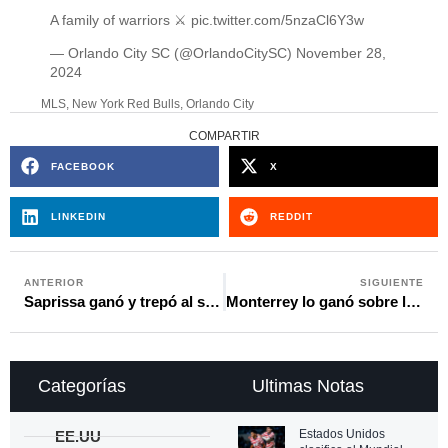
A family of warriors ⚔️
pic.twitter.com/5nzaCl6Y3w
— Orlando City SC (@OrlandoCitySC)
November 28,
2024
MLS
,
New York Red Bulls
,
Orlando City
COMPARTIR
FACEBOOK
X
LINKEDIN
REDDIT
ANTERIOR
SIGUIENTE
Saprissa ganó y trepó al segundo puesto
Monterrey lo ganó sobre la hora ante Pumas
Categorías
Ultimas Notas
Estados Unidos
EE.UU