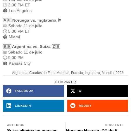
🕐 3:00 PM ET
🏟️ Los Ángeles
🇳🇴 Noruega vs. Inglaterra 🏴
📅 Sábado 11 de julio
🕒 5:00 PM ET
🏟️ Miami
🇦🇷 Argentina vs. Suiza 🇨🇭
📅 Sábado 11 de julio
🕖 9:00 PM
🏟️ Kansas City
Argentina
,
Cuartos de Final Mundial
,
Francia
,
Inglaterra
,
Mundial 2026
COMPARTIR
FACEBOOK
X
LINKEDIN
REDDIT
ANTERIOR
SIGUIENTE
Suiza elimina en penales a Colombia y enfrentará a Argentina en cuartos
Hossam Hassan, DT de Egipto rompe el silencio: “Quieren que Messi siga en el Mundial”