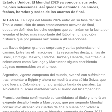
Estados Unidos. El Mundial 2026 ya conoce a sus ocho
mejores selecciones. Así quedaron definidos los cruces,
fechas, horarios y sedes de los cuartos de final.
ATLANTA
. La Copa del Mundo 2026 entró en su fase decisiva.
Tras la conclusión de unos emocionantes octavos de final,
quedaron definidos los ocho equipos que continúan en la lucha por
levantar el trofeo más importante del fútbol, en una edición
histórica que por primera vez reúne a 48 selecciones.
Las llaves dejaron grandes sorpresas y varias potencias en el
camino. Entre las eliminaciones más resonantes destacan las de
Brasil, Portugal, México, Estados Unidos y Canadá, mientras que
selecciones como Noruega y Marruecos siguen escribiendo
páginas memorables en el torneo.
Argentina, vigente campeona del mundo, avanzó con sufrimiento
tras remontar a Egipto y ahora se medirá a una sólida Suiza, que
dejó fuera a Colombia en una dramática tanda de penales. La
Albiceleste buscará mantener vivo el sueño del bicampeonato.
Francia continúa confirmando su candidatura al título y tendrá un
exigente desafío frente a Marruecos, que por segundo Mundial
consecutivo alcanzó los cuartos de final y sueña con volver a
sorprender al planeta tras su histórica campaña de Qatar 2022.