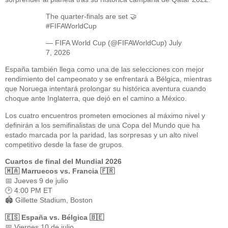
The quarter-finals are set 🤝
#FIFAWorldCup
— FIFA World Cup (@FIFAWorldCup)
July
7, 2026
España también llega como una de las selecciones con mejor
rendimiento del campeonato y se enfrentará a Bélgica, mientras
que Noruega intentará prolongar su histórica aventura cuando
choque ante Inglaterra, que dejó en el camino a México.
Los cuatro encuentros prometen emociones al máximo nivel y
definirán a los semifinalistas de una Copa del Mundo que ha
estado marcada por la paridad, las sorpresas y un alto nivel
competitivo desde la fase de grupos.
Cuartos de final del Mundial 2026
🇲🇦 Marruecos vs. Francia 🇫🇷
📅 Jueves 9 de julio
🕑 4:00 PM ET
🏟️ Gillette Stadium, Boston
🇪🇸 España vs. Bélgica 🇧🇪
📅 Viernes 10 de julio