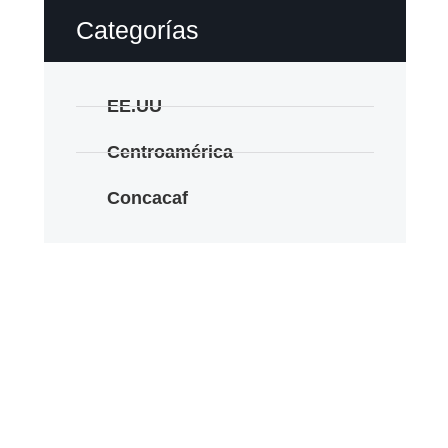
Categorías
EE.UU
Centroamérica
Concacaf