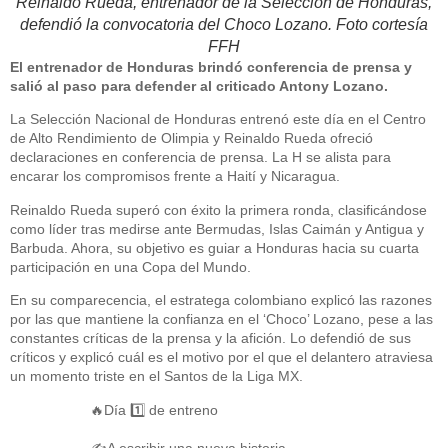
Reinaldo Rueda, entrenador de la Selección de Honduras,
defendió la convocatoria del Choco Lozano. Foto cortesía
FFH
El entrenador de Honduras brindó conferencia de prensa y
salió al paso para defender al criticado Antony Lozano.
La Selección Nacional de Honduras entrenó este día en el Centro
de Alto Rendimiento de Olimpia y Reinaldo Rueda ofreció
declaraciones en conferencia de prensa. La H se alista para
encarar los compromisos frente a Haití y Nicaragua.
Reinaldo Rueda superó con éxito la primera ronda, clasificándose
como líder tras medirse ante Bermudas, Islas Caimán y Antigua y
Barbuda. Ahora, su objetivo es guiar a Honduras hacia su cuarta
participación en una Copa del Mundo.
En su comparecencia, el estratega colombiano explicó las razones
por las que mantiene la confianza en el ‘Choco’ Lozano, pese a las
constantes críticas de la prensa y la afición. Lo defendió de sus
críticos y explicó cuál es el motivo por el que el delantero atraviesa
un momento triste en el Santos de la Liga MX.
🔥Día 1️⃣ de entreno
✍️A escribir una nueva historia.