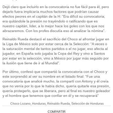
Dejó claro que incluirlo en la convocatoria no fue fácil para él, pero
dejarlo fuera implicaría muchos factores que podrían causar
efectos peores en el capitán de la H: “Era difícil su convocatoria;
era quitándole la presión no trayéndolo o ratificando que es
nuestro capitán, líder, a lo mejor hace los goles con los que nos
abrazaremos. Con los profes discutía eso al analizar la nómina”.
Reinaldo Rueda destacó el sacrificio del Choco al afrontar jugar en
la Liga de México solo por estar cerca de la Selección: “A veces o
la saturación mental de tantos partidos o el no jugar, eso afecta al
jugador, en España solo jugaba la Copa del Rey y vino a Santos
por estar en la selección, vino a México por jugar más seguido por
la ilusión que tiene de ir al Mundial”.
Por último, confesó que compartió la convocatoria con el Choco y
este sorprendió al ver su nombre en el listado final: “Fue una
convocatoria que analicé mucho, la compartí con Antony y él creía
que no venía por lo que le había dicho, quería quitarle esa presión,
quería protegerlo, que se liberara, pero al final es nuestro goleador
y el hombre que tenemos que confiar en él y se recuperará”
Choco Lozano
,
Honduras
,
Reinaldo Rueda
,
Selección de Honduras
COMPARTIR