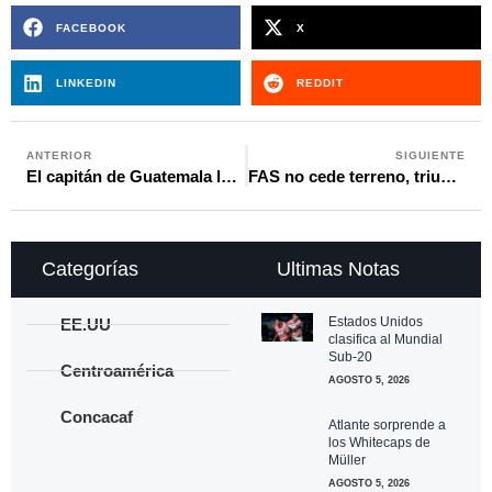
FACEBOOK
X
LINKEDIN
REDDIT
ANTERIOR
SIGUIENTE
El capitán de Guatemala lanza críticas a la salida de seleccionados que regresaron con sus clubes
FAS no cede terreno, triunfa y se mantiene como líder absoluto en la Liga de El Salvador
Categorías
Ultimas Notas
Estados Unidos
EE.UU
clasifica al Mundial
Sub-20
Centroamérica
AGOSTO 5, 2026
Concacaf
Atlante sorprende a
los Whitecaps de
Müller
AGOSTO 5, 2026