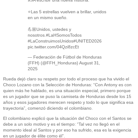
⭐️Las 5 estrellas vuelven a brillar, unidos
en un mismo sueño.
💪🏼Unidos, ustedes y
nosotros.
#LaHSomosTodos
#LaConstruimosUnidos
#UNITED2026
pic.twitter.com/04Qzi8zcEt
— Federación de Fútbol de Honduras
(FFH) (@FFH_Honduras)
August 31,
2025
Rueda dejó claro su respeto por todo el proceso que ha vivido el
Choco Lozano con la Selección de Honduras: “Con Antony es con
quien más he hablado, es una situación especial, primero porque
es un jugador que se puso la camiseta de Honduras desde los 15
años y esos jugadores merecen respeto y todo lo que significa esa
trayectoria”, comenzó diciendo el colombiano.
El colombiano explicó que la situación del Choco con el Santos se
debe a un solo motivo y es el tiempo: “Tal vez no llegó en el
momento ideal al Santos y por eso ha sufrido, esa es la exigencia
en un jugador de élite como él”.