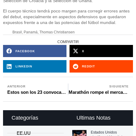
Selección de Croacia y la Selección de Ghana.
El cuerpo técnico tendrá poco margen para corregir errores antes
del debut, especialmente en aspectos defensivos que quedaron
expuestos frente a una de las potencias del fútbol mundial.
Brasil
,
Panamá
,
Thomas Christiansen
COMPARTIR
FACEBOOK
X
LINKEDIN
REDDIT
ANTERIOR
SIGUIENTE
Estos son los 23 convocados de Costa Rica para enfrentar a la Selección de Colombia
Marathón rompe el mercado de fichajes en Honduras y ficha a Alberth Elis
Categorías
Ultimas Notas
Estados Unidos
EE.UU