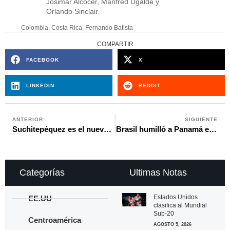
Josimar Alcocer, Manfred Ugalde y
Orlando Sinclair
Colombia
,
Costa Rica
,
Fernando Batista
COMPARTIR
FACEBOOK
X
LINKEDIN
REDDIT
ANTERIOR
SIGUIENTE
Suchitepéquez es el nuevo ascendido a la primera división de Guatemala tras ocho años de ausencia
Brasil humilló a Panamá en ensayo rumbo al Mundial y dejó a Christiansen con más dudas
Categorías
Ultimas Notas
Estados Unidos
EE.UU
clasifica al Mundial
Sub-20
Centroamérica
AGOSTO 5, 2026