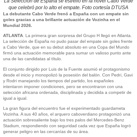
La Selección de España se estrelló en la novel Cabo Verde
que celebró por lo alto el empate. Foto cortesía DTUSA
La debutante Cabo Verde frenó a España con un empate sin
goles gracias a una brillante actuación de Vozinha en el
Mundial 2026.
ATLANTA
. La primera gran sorpresa del Grupo H llegó en Atlanta.
La selección de España no pudo pasar del empate sin goles frente
a Cabo Verde, que en su debut absoluto en una Copa del Mundo
firmó una actuación memorable para sumar un valioso punto ante
una de las candidatas al título.
El conjunto dirigido por Luis de la Fuente asumió el protagonismo
desde el inicio y monopolizó la posesión del balón. Con Pedri, Gavi
y Rodri manejando los tiempos del partido, los españoles
intentaron imponer condiciones, pero se encontraron con una
selección africana ordenada, disciplinada y decidida a competir de
igual a igual.
La gran figura del encuentro fue el experimentado guardameta
Vozinha. A sus 40 años, el arquero caboverdiano protagonizó una
actuación sobresaliente bajo los tres palos del Mercedes-Benz
Stadium, respondiendo con seguridad cada vez que España logró
generar peligro en las cercanías de su área.