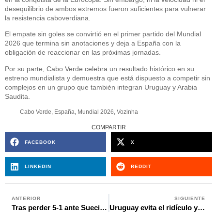
desequilibrio de ambos extremos fueron suficientes para vulnerar
la resistencia caboverdiana.
El empate sin goles se convirtió en el primer partido del Mundial
2026 que termina sin anotaciones y deja a España con la
obligación de reaccionar en las próximas jornadas.
Por su parte, Cabo Verde celebra un resultado histórico en su
estreno mundialista y demuestra que está dispuesto a competir sin
complejos en un grupo que también integran Uruguay y Arabia
Saudita.
Cabo Verde
,
España
,
Mundial 2026
,
Vozinha
COMPARTIR
FACEBOOK
X
LINKEDIN
REDDIT
ANTERIOR
SIGUIENTE
Tras perder 5-1 ante Suecia, Túnez despide a su técnico en pleno Mundial
Uruguay evita el ridículo y logra el empate ante Arabia Saudita