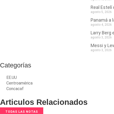
Real Estel
agosto 5, 2026
Panamá a l
agosto 4, 2026
Larry Berg
agosto 3, 2026
Messi y Le
agosto 3, 2026
Categorías
EE.UU
Centroamérica
Concacaf
Articulos Relacionados
TODAS LAS NOTAS