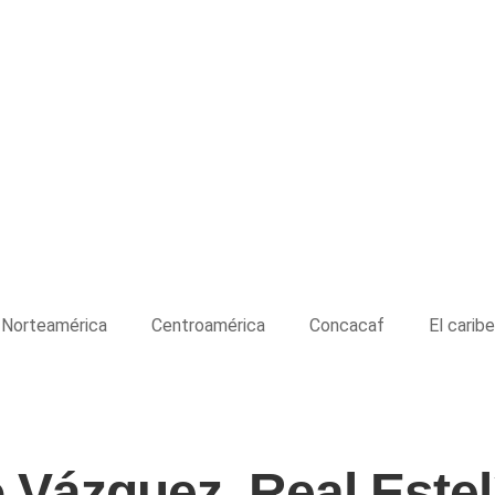
Norteamérica
Centroamérica
Concacaf
El caribe
 Vázquez, Real Estel