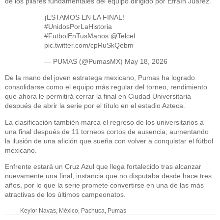
de los pilares fundamentales del equipo dirigido por Efraín Juárez.
¡ESTAMOS EN LA FINAL!
#UnidosPorLaHistoria
#FutbolEnTusManos
@Telcel
pic.twitter.com/cpRuSkQebm
— PUMAS (@PumasMX)
May 18, 2026
De la mano del joven estratega mexicano, Pumas ha logrado
consolidarse como el equipo más regular del torneo, rendimiento
que ahora le permitirá cerrar la final en Ciudad Universitaria
después de abrir la serie por el título en el estadio Azteca.
La clasificación también marca el regreso de los universitarios a
una final después de 11 torneos cortos de ausencia, aumentando
la ilusión de una afición que sueña con volver a conquistar el fútbol
mexicano.
Enfrente estará un Cruz Azul que llega fortalecido tras alcanzar
nuevamente una final, instancia que no disputaba desde hace tres
años, por lo que la serie promete convertirse en una de las más
atractivas de los últimos campeonatos.
Keylor Navas
,
México
,
Pachuca
,
Pumas