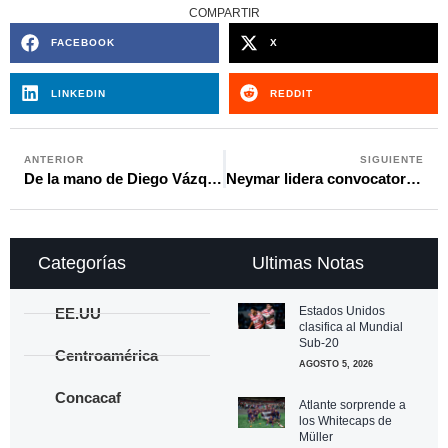
COMPARTIR
FACEBOOK
X
LINKEDIN
REDDIT
ANTERIOR
SIGUIENTE
De la mano de Diego Vázquez, Real Estelí se corona campeón en Nicaragua
Neymar lidera convocatoria de Brasil al Mundial 2026 y sus compatriotas festejan su llamado
Categorías
Ultimas Notas
Estados Unidos
EE.UU
clasifica al Mundial
Sub-20
Centroamérica
AGOSTO 5, 2026
Concacaf
Atlante sorprende a
los Whitecaps de
Müller