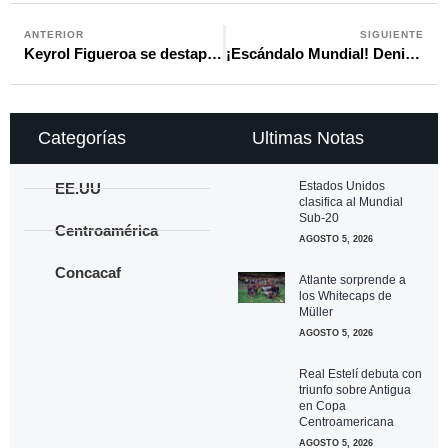
ANTERIOR
SIGUIENTE
Keyrol Figueroa se destapa y habla sobre su debut absoluto con Honduras ante Argentina
¡Escándalo Mundial! Deniegan la entrada a Estados Unidos a árbitro designado por FIFA
Categorías
Ultimas Notas
Estados Unidos
EE.UU
clasifica al Mundial
Sub-20
Centroamérica
AGOSTO 5, 2026
Concacaf
Atlante sorprende a
los Whitecaps de
Müller
AGOSTO 5, 2026
Real Estelí debuta con
triunfo sobre Antigua
en Copa
Centroamericana
AGOSTO 5, 2026