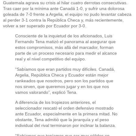
Guatemala agrava su crisis al hilar cuatro derrotas consecutivas.
Tras caer por la mínima ante Canadá 1-0, y sufrir una dolorosa
goleada de 7-0 frente a Argelia, el equipo no pudo levantar cabeza
al perder 3-1 contra la República Checa y, más recientemente,
volver a ser superado por Ecuador por 3-0.
Consciente de la inquietud de los aficionados, Luis
Fernando Tena matizó el panorama al asegurar que
estos compromisos, más allá del marcador, forman
parte de un proceso necesario para medir el alcance
real y el nivel competitivo del equipo.
“Sabíamos que eran partidos muy difíciles. Canadá,
Argelia, República Checa y Ecuador están mejor
rankeados que nosotros, pero son los partidos que
nos sirven, que queremos jugar y en los que nos
vamos valorando”, explicó Tena.
A diferencia de los tropiezos anteriores, el
seleccionador rescató el orden defensivo mostrado
ante Ecuador, especialmente en la primera mitad. No
obstante, Tena admitió que la jerarquía y el peso
individual del rival terminaron por inclinar la balanza.
“Sabíamos que teníamos que ser muy sólidos en