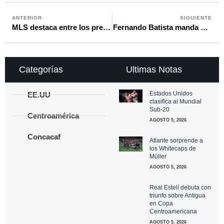
ANTERIOR
SIGUIENTE
MLS destaca entre los premios de la Concacaf Cup 2026: Nashville fue el equipo Fair Play
Fernando Batista manda mensaje claro a los futbolistas ticos: “Quiero disciplina no talento”
Categorías
Ultimas Notas
Estados Unidos
EE.UU
clasifica al Mundial
Sub-20
Centroamérica
AGOSTO 5, 2026
Concacaf
Atlante sorprende a
los Whitecaps de
Müller
AGOSTO 5, 2026
Real Estelí debuta con
triunfo sobre Antigua
en Copa
Centroamericana
AGOSTO 5, 2026