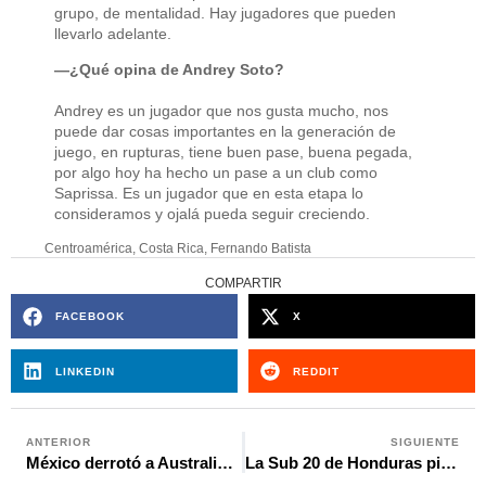
grupo, de mentalidad. Hay jugadores que pueden
llevarlo adelante.
—¿Qué opina de Andrey Soto?
Andrey es un jugador que nos gusta mucho, nos
puede dar cosas importantes en la generación de
juego, en rupturas, tiene buen pase, buena pegada,
por algo hoy ha hecho un pase a un club como
Saprissa. Es un jugador que en esta etapa lo
consideramos y ojalá pueda seguir creciendo.
Centroamérica
,
Costa Rica
,
Fernando Batista
COMPARTIR
FACEBOOK
X
LINKEDIN
REDDIT
ANTERIOR
SIGUIENTE
México derrotó a Australia y gana confianza a pocos días de su debut mundialista
La Sub 20 de Honduras pierde 2-1 ante Elche en su gira amistoso por España