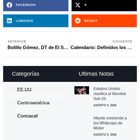
FACEBOOK
X
LINKEDIN
REDDIT
ANTERIOR
SIGUIENTE
Bolillo Gómez, DT de El Salvador: “Vamos a disfrutar de esta Copa Oro llegando lo más lejos”
Calendario: Definidos los días, horarios, partidos y sedes de la Copa Oro de Concacaf
Categorías
Ultimas Notas
Estados Unidos
EE.UU
clasifica al Mundial
Sub-20
Centroamérica
AGOSTO 5, 2026
Concacaf
Atlante sorprende a
los Whitecaps de
Müller
AGOSTO 5, 2026