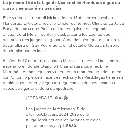
La jornada 15 de la Liga de Nacional de Honduras sigue su
curso y se jugará en tres días.
Este viernes 11 de abril inicia la fecha 15 del torneo local en
Honduras. El Victoria recibirá al líder del torneo, Olimpia. La Jaiba
Brava del mexicano Patiño quiere conquistar su segundo
encuentro al hilo sin perder y desbaratar a los Leones que
acumulan tres juegos sin ganar. Cabe destacar que el partido se
desarrollará en San Pedro Sula, en el estadio Morazán, terreno
donde ninguno es local.
El sábado 12 de abril, el estadio Marcelo Tinoco de Danlí, será el
escenario en donde Olancho FC se alistará para recibir al
Marathón. Ambos equipos vienen en un momento top del torneo,
los Potros no pierden hace tres fechas y los Verdolagas tiene seis
partidos sin perder y llegan al juego con los ánimos hasta las
nubes tras ganar el derbi sampedrano.
¡JORNADA 15! ⚽🔥 🏟
Los juegos de la
#Jornada15
del
#TorneoClausura
2024-2025 de la
#LigaHondubet
con los horarios oficiales.
pic.twitter.com/y37p13UcOd